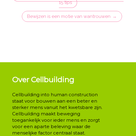
15 tips
Bewijzen is een motie van wantrouwen
Over Cellbuilding
Cellbuilding into human construction
staat voor bouwen aan een beter en
sterker mens vanuit het kwetsbare zijn.
Cellbuilding maakt beweging
toegankelijk voor ieder mens en zorgt
voor een aparte beleving waar de
menselijke factor centraal staat.