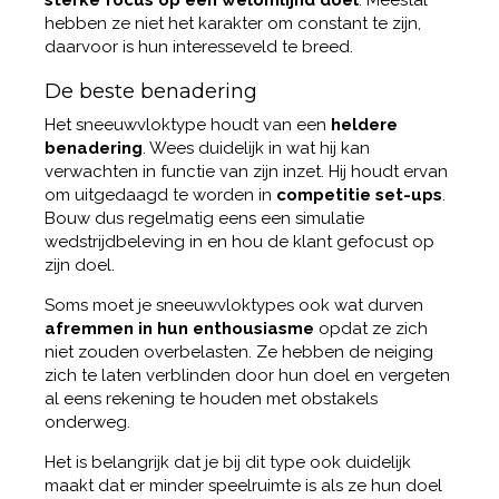
sterke focus op een welomlijnd doel
. Meestal
hebben ze niet het karakter om constant te zijn,
daarvoor is hun interesseveld te breed.
De beste benadering
Het sneeuwvloktype houdt van een
heldere
benadering
. Wees duidelijk in wat hij kan
verwachten in functie van zijn inzet. Hij houdt ervan
om uitgedaagd te worden in
competitie set-ups
.
Bouw dus regelmatig eens een simulatie
wedstrijdbeleving in en hou de klant gefocust op
zijn doel.
Soms moet je sneeuwvloktypes ook wat durven
afremmen in hun enthousiasme
opdat ze zich
niet zouden overbelasten. Ze hebben de neiging
zich te laten verblinden door hun doel en vergeten
al eens rekening te houden met obstakels
onderweg.
Het is belangrijk dat je bij dit type ook duidelijk
maakt dat er minder speelruimte is als ze hun doel