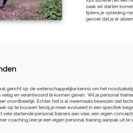
functioneren en een r
zaak wil starten komen
tijdens je opleiding 
gevoel dat je er alleen
inden
al gericht op de wetenschappelijke kennis om het noodzakelij
en veilig en verantwoord te kunnen geven. Wil je personal trai
eer onontbeerlijk. Echter, het is al meermaals bewezen dat tech
k op te bouwen tenzij je meer evolueert in een specifiek beg
eekt vele startende personal trainers aan visie, een eigen conc
ner coaching leer je een eigen personal training aanpak uit te 