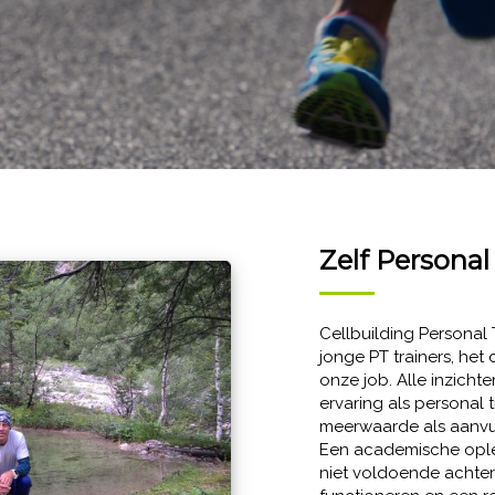
Zelf Personal
Cellbuilding Personal 
jonge PT trainers, het
onze job. Alle inzicht
ervaring als personal 
meerwaarde als aanvul
Een academische oplei
niet voldoende achter