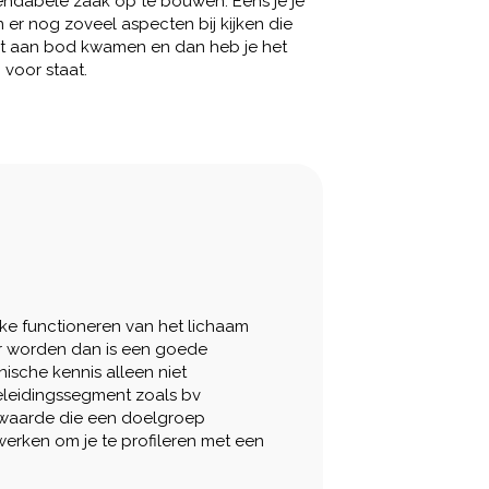
endabele zaak op te bouwen. Eens je je
 er nog zoveel aspecten bij kijken die
niet aan bod kwamen en dan heb je het
 voor staat.
ke functioneren van het lichaam
ner worden dan is een goede
nische kennis alleen niet
eleidingssegment zoals bv
eptwaarde die een doelgroep
werken om je te profileren met een