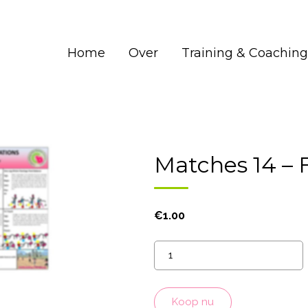
Home
Over
Training & Coaching
Matches 14 – 
€
1.00
Matches
14
-
Fit
Koop nu
Control