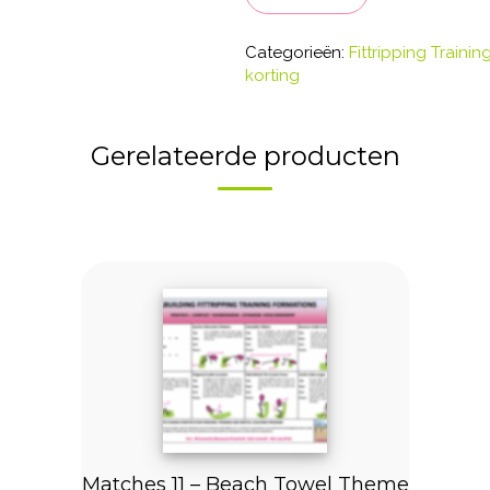
Motions
aantal
Categorieën:
Fittripping Traini
korting
Gerelateerde producten
Matches 11 – Beach Towel Theme