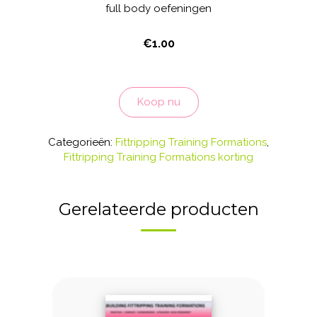
full body oefeningen
€
1.00
Matches
3
Koop nu
-
Full
Body
Categorieën:
Fittripping Training Formations
,
aantal
Fittripping Training Formations korting
Gerelateerde producten