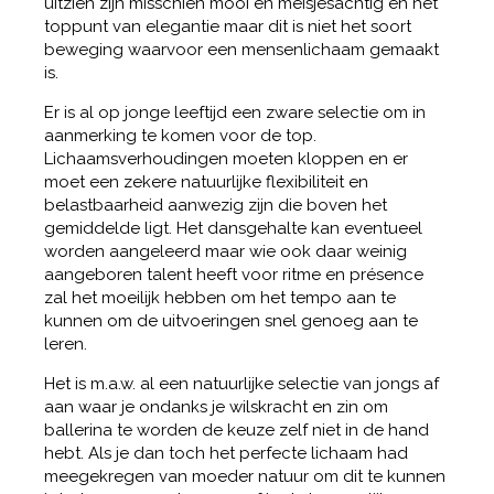
uitzien zijn misschien mooi en meisjesachtig en het
toppunt van elegantie maar dit is niet het soort
beweging waarvoor een mensenlichaam gemaakt
is.
Er is al op jonge leeftijd een zware selectie om in
aanmerking te komen voor de top.
Lichaamsverhoudingen moeten kloppen en er
moet een zekere natuurlijke flexibiliteit en
belastbaarheid aanwezig zijn die boven het
gemiddelde ligt. Het dansgehalte kan eventueel
worden aangeleerd maar wie ook daar weinig
aangeboren talent heeft voor ritme en présence
zal het moeilijk hebben om het tempo aan te
kunnen om de uitvoeringen snel genoeg aan te
leren.
Het is m.a.w. al een natuurlijke selectie van jongs af
aan waar je ondanks je wilskracht en zin om
ballerina te worden de keuze zelf niet in de hand
hebt. Als je dan toch het perfecte lichaam had
meegekregen van moeder natuur om dit te kunnen