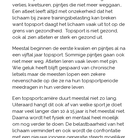
verlies, kwetsuren, pijntjes die niet meer weggaan…
Een atleet leeft altijd met onzekerheid dat het
lichaam bij zware trainingsbelasting kan breken
want topsport daagt het lichaam vaak uit tot op de
grens van gezondheid. Topsport is niet gezond,
ook al zien atleten er sterk en gezond uit.
Meestal beginnen de eerste kwalen en pijntjes al na
een vijftal jaar topsport. Sommige pijntjes gaan ook
niet meer weg. Atleten leren vaak leven met pijn.
Wie geluk heeft blijft gespaard van chronische
letsels maar de meesten lopen een zekere
nevenschade op die ze na hun topsportperiode
meedragen in hun verdere leven.
Een topsportcarrière duurt meestal niet zo lang.
Uiteraard hangt dit ook af van welke sport je doet
maar veel langer dan 10 à 15 jaar is het meestal niet.
Daarna wordt het fysiek en mentaal heel moeilijk
om nog verder te doen. De belastbaarheid van het
lichaam vermindert en ook wordt de confrontatie
met een nieuwe jongere generatie steeds moeilijker.