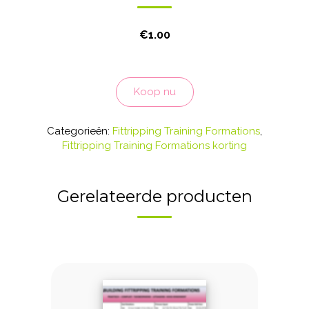
€
1.00
Matches
5
Koop nu
-
Free
Body
Categorieën:
Fittripping Training Formations
,
Motions
Fittripping Training Formations korting
aantal
Gerelateerde producten