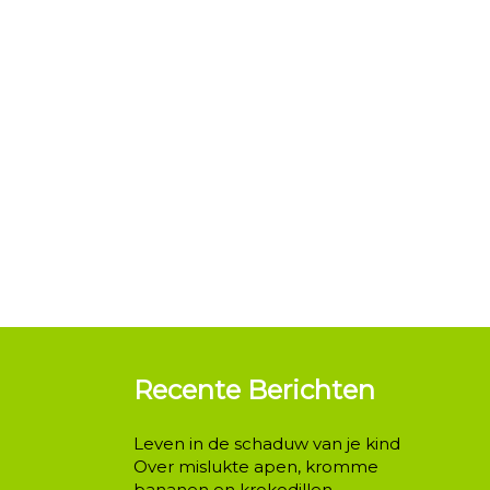
Recente Berichten
Leven in de schaduw van je kind
Over mislukte apen, kromme
bananen en krokodillen